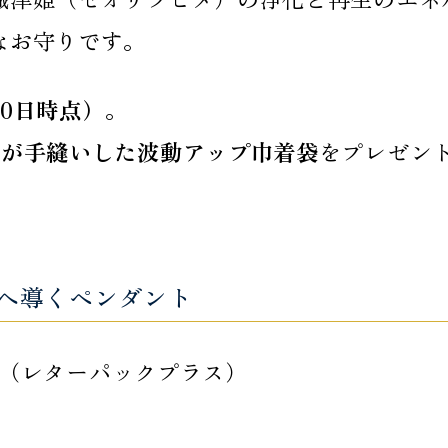
なお守りです。
10日時点）
。
伽が手縫いした波動アップ巾着袋
をプレゼン
へ導くペンダント
0円（レターパックプラス）