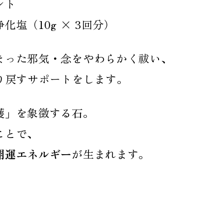
ント
塩（10g × 3回分）
まった邪気・念をやわらかく祓い、
り戻すサポートをします。
護」を象徴する石。
ことで、
開運エネルギー
が生まれます。