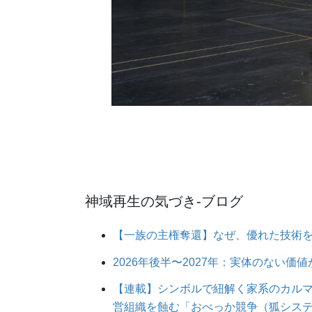
神域再生の気づき‐ブログ
【一族の主権奪還】なぜ、優れた技術
2026年後半〜2027年：実体のない
【連載】シンボルで紐解く家系のカルマ
営組織を蝕む「おべっか競争（狐シス