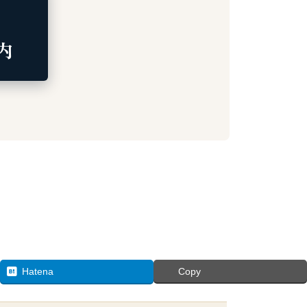
内
Hatena
Copy