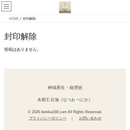
コ
ナ
ン
ビ
テ
ゲ
HOME
封印解除
ン
ー
ツ
シ
へ
ョ
封印解除
ス
ン
キ
に
投稿はありません。
ッ
移
プ
動
神域再生・統理術
名都王 紅伽（なつお べにか）
© 2026 benika168.com All Rights Reserved.
プライバシーポリシー
｜
お問い合わせ