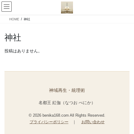
コ
ナ
ン
ビ
テ
ゲ
HOME
神社
ン
ー
ツ
シ
へ
ョ
神社
ス
ン
キ
に
投稿はありません。
ッ
移
プ
動
神域再生・統理術
名都王 紅伽（なつお べにか）
© 2026 benika168.com All Rights Reserved.
プライバシーポリシー
｜
お問い合わせ