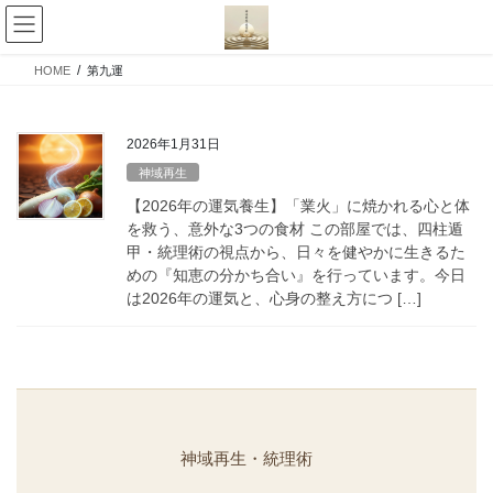
コ
ナ
ン
ビ
テ
ゲ
HOME
第九運
ン
ー
ツ
シ
へ
ョ
2026年1月31日
ス
ン
キ
に
神域再生
ッ
移
【2026年の運気養生】「業火」に焼かれる心と体
プ
動
を救う、意外な3つの食材 この部屋では、四柱遁
甲・統理術の視点から、日々を健やかに生きるた
めの『知恵の分かち合い』を行っています。今日
は2026年の運気と、心身の整え方につ […]
神域再生・統理術