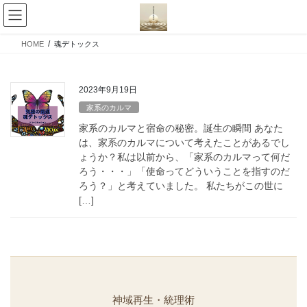
コ
ナ
ン
ビ
テ
ゲ
HOME
魂デトックス
ン
ー
ツ
シ
へ
ョ
2023年9月19日
ス
ン
キ
に
家系のカルマ
ッ
移
家系のカルマと宿命の秘密。誕生の瞬間 あなた
プ
動
は、家系のカルマについて考えたことがあるでし
ょうか？私は以前から、「家系のカルマって何だ
ろう・・・」「使命ってどういうことを指すのだ
ろう？」と考えていました。 私たちがこの世に
[…]
神域再生・統理術