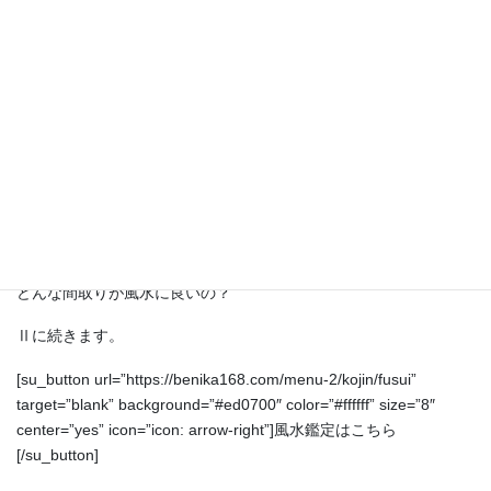
けれど、数年で関係が悪くなって、マンションを出てしまいまし
た。
そういった例が実際ありのです。
面白いことに、それは決まった部屋なのです。
商店でも飲食店でも、店の入れ替わりの激しい場所があります
ね。
それは、風水が悪いからでしょう。
どんな間取りが風水に良いの？
Ⅱに続きます。
[su_button url=”https://benika168.com/menu-2/kojin/fusui”
target=”blank” background=”#ed0700″ color=”#ffffff” size=”8″
center=”yes” icon=”icon: arrow-right”]風水鑑定はこちら
[/su_button]