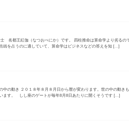
定士 名都王紅伽（なつおべにか）です。 四柱推命は算命学より劣るの
吉凶を占うのに適していて、算命学はビジネスなどの答えを知 […]
の中の動き ２０１８年８月８月日から暦が変わります。世の中の動き
ます。 しし座のゲートが毎年8月8日あたりに開くそうです […]