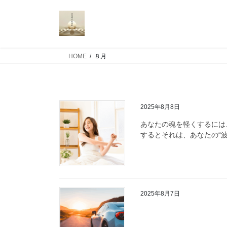
コ
ナ
ン
ビ
テ
ゲ
ン
ー
ツ
シ
HOME
８月
へ
ョ
ス
ン
キ
に
ッ
移
2025年8月8日
プ
動
あなたの魂を軽くするには
するとそれは、あなたの“波
2025年8月7日