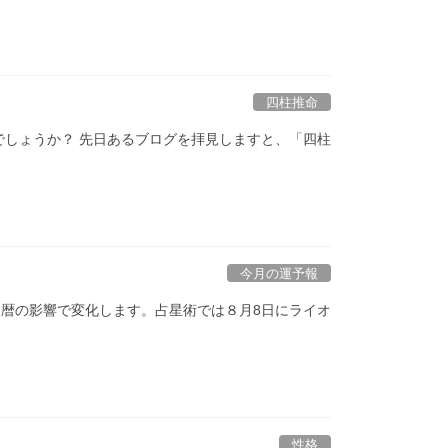
四柱推命
でしょうか？ 先日あるブログを拝見しますと、「四柱
今月の運予報
も暦の影響で変化します。占星術では８月8日にライオ
性格