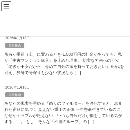
コ
ナ
ン
ビ
テ
ゲ
HOME
四柱推命
ン
ー
ツ
シ
へ
ョ
2026年1月13日
ス
ン
キ
に
四柱推命
ッ
移
所有が重荷（土）に変わるとき‐1,500万円の貯金があっても、私
プ
動
が「中古マンション購入」を止めた理由。 切実な将来への不安
「老後が不安だから、せめて自分の家を持っておきたい」 60代を
迎え、独身で身寄りも少ない状況なら […]
2026年1月13日
四柱推命
あなたの現実を歪める『怒りのフィルター』を浄化すると、恵ま
れた宿命に気づく 見えない重圧の正体 一生懸命生きているのに、
なぜかトラブルが絶えない。いつも自分だけが損をしている気が
する……。 もし、そんな「不運のループ」の […]