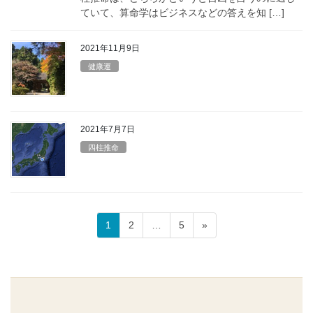
ていて、算命学はビジネスなどの答えを知 […]
2021年11月9日
健康運
2021年7月7日
四柱推命
投
固
固
固
1
2
…
5
»
稿
定
定
定
ペ
ペ
ペ
の
ー
ー
ー
ペ
ジ
ジ
ジ
ー