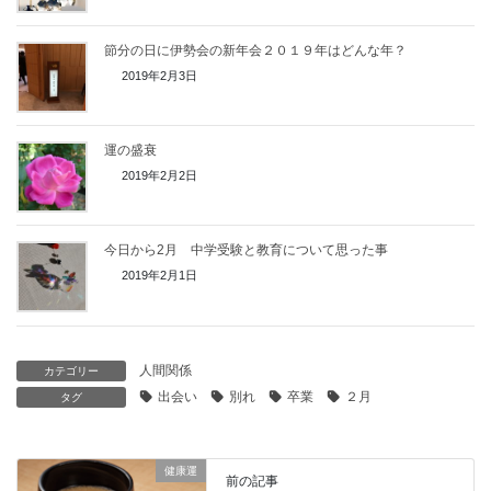
節分の日に伊勢会の新年会２０１９年はどんな年？
2019年2月3日
運の盛衰
2019年2月2日
今日から2月 中学受験と教育について思った事
2019年2月1日
人間関係
カテゴリー
出会い
別れ
卒業
２月
タグ
健康運
前の記事