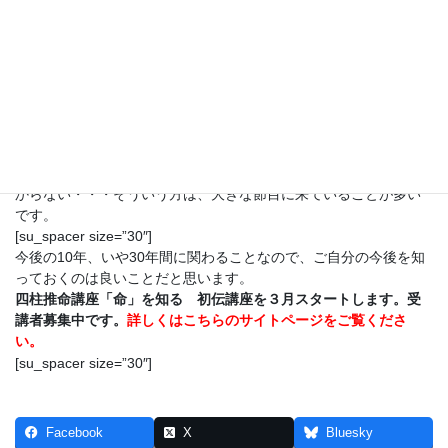
りやすいのです。
節分に豆をまくのも、翌日の立春に向けて、これまでの汚れ穢れ
を払うためなんです。神社で節分の大祓いは、やってもらうと良
いですよ。立春を過ぎると、これまでの状況が一変する人もいる
でしょう。
[su_spacer size=”30″]
これまで大活躍していた人が、なんだか調子狂う・・・昨年、今
一つだった人がガラリと好調になる、なんて方も。反対に、なん
だか、これまでと違う状況になりそうなんだけど、それが何かわ
からない・・・そういう方は、大きな節目に来ていることが多い
です。
[su_spacer size=”30″]
今後の10年、いや30年間に関わることなので、ご自分の今後を知
っておくのは良いことだと思います。
四柱推命講座「命」を知る 初伝講座を３月スタートします。受
講者募集中です。
詳しくはこちらのサイトページをご覧くださ
い。
[su_spacer size=”30″]
Facebook
X
Bluesky