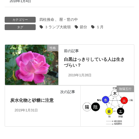
2018年1月4日
四柱推命
、
暦・世の中
カテゴリー
トランプ大統領
節分
１月
タグ
性格
前の記事
白黒はっきりしている人は生き
づらい？
2019年1月28日
陰陽五行
次の記事
炭水化物と砂糖に注意
2019年1月31日