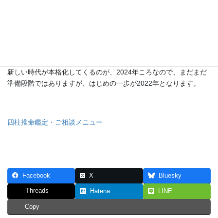
重箱の隅をつついてばかりだと、大切なものを見失います。
できるだけ大きな視点で物事を見るようにしましょう。
6月までに色々なことに気づいていき、変化を受け入れることがで
きた人は、新しい時代にすんなり順応していけるでしょう。
新しい時代が本格化してくるのが、2024年ころなので、まだまだ
準備段階ではありますが、はじめの一歩が2022年となります。
四柱推命鑑定・ご相談メニュー
Facebook
X
Bluesky
Threads
Hatena
LINE
Copy